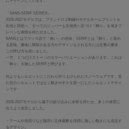
にデザインしています。
「SANS-SERIF SERIES」
2026-2027モデルでは、ブランドロゴ刺繍やモデルネームプリントを
生地と同色へ、すべてのジッパーも生地色へ近づけ「飾り」を省きプ
レーンな表情を持たせました。
SANSとはフランス語で「無い」の意味、SERIFとは「飾り」と取れ
る意味。書体に興味がある方やデザインをされる方には定番の書体、
この呼び方を使いました。
一方、１つだけ２トーンのカラーバリエーションがあります。これは
「飾り」を施したSERIFと呼びます。
何よりもシルエットにこだわり作り上げられたスノーウェアです。見
た目のシルエットではなく動きやすさを第一にしたシルエットデザイ
ンです
2026-2027モデルから脇下の絞り込みに余裕を持たせ、多くの体型に
合うよう改良しました。
・アームや首回りなど随所に立体裁断を採用し激しい動きにも追従す
るデザイン。