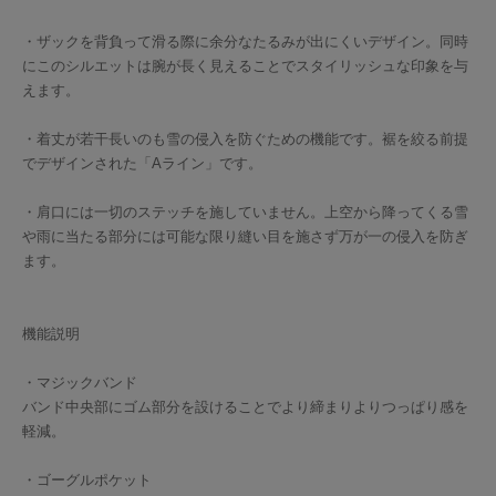
・ザックを背負って滑る際に余分なたるみが出にくいデザイン。同時
にこのシルエットは腕が長く見えることでスタイリッシュな印象を与
えます。
・着丈が若干長いのも雪の侵入を防ぐための機能です。裾を絞る前提
でデザインされた「Aライン」です。
・肩口には一切のステッチを施していません。上空から降ってくる雪
や雨に当たる部分には可能な限り縫い目を施さず万が一の侵入を防ぎ
ます。
機能説明
・マジックバンド
バンド中央部にゴム部分を設けることでより締まりよりつっぱり感を
軽減。
・ゴーグルポケット