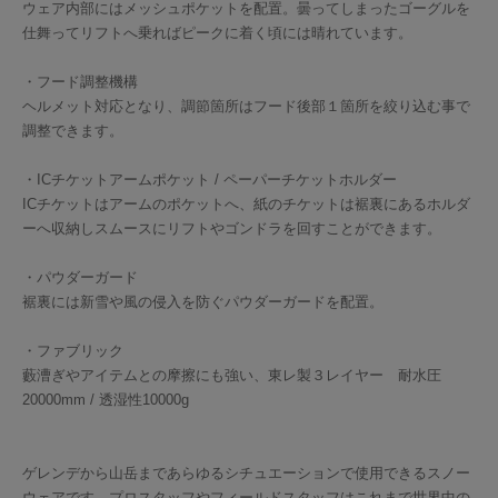
ウェア内部にはメッシュポケットを配置。曇ってしまったゴーグルを
仕舞ってリフトへ乗ればピークに着く頃には晴れています。
・フード調整機構
ヘルメット対応となり、調節箇所はフード後部１箇所を絞り込む事で
調整できます。
・ICチケットアームポケット / ペーパーチケットホルダー
ICチケットはアームのポケットへ、紙のチケットは裾裏にあるホルダ
ーへ収納しスムースにリフトやゴンドラを回すことができます。
・パウダーガード
裾裏には新雪や風の侵入を防ぐパウダーガードを配置。
・ファブリック
藪漕ぎやアイテムとの摩擦にも強い、東レ製３レイヤー 耐水圧
20000mm / 透湿性10000g
ゲレンデから山岳まであらゆるシチュエーションで使用できるスノー
ウェアです。プロスタッフやフィールドスタッフはこれまで世界中の