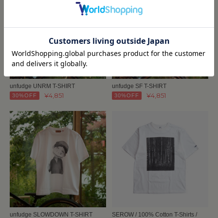
unfudge UNRM T-SHIRT
unfudge SF T-SHIRT
¥4,851
¥4,851
30%OFF
30%OFF
unfudge SLOWDOWN T-SHIRT
SEROW / 100% Cotton T-Shirts /