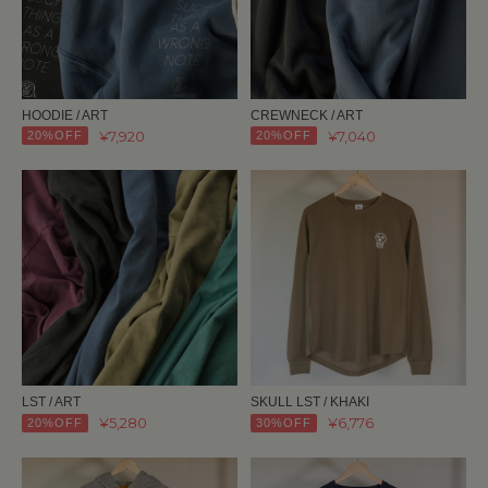
HOODIE / ART
CREWNECK / ART
¥7,920
¥7,040
20%OFF
20%OFF
LST / ART
SKULL LST / KHAKI
¥5,280
¥6,776
20%OFF
30%OFF