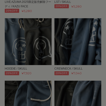
LIVE AZUMA 2025限定販売解除フー
LST / SKULL
¥5,280
ディ / KAZU FACE
20%OFF
¥5,280
20%OFF
HOODIE / SKULL
CREWNECK / SKULL
¥7,920
¥7,040
20%OFF
20%OFF