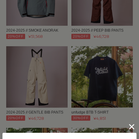
2024-2025 // SMOKE ANORAK
2024-2025 // PEEP BIB PANTS
¥51,568
¥46,728
20%OFF
20%OFF
2024-2025 // GENTLE BIB PANTS
unfudge BTB T-SHIRT
¥46,728
¥4,851
20%OFF
30%OFF