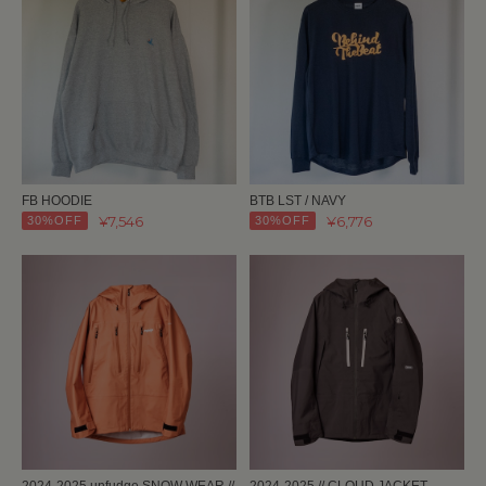
FB HOODIE
BTB LST / NAVY
¥7,546
¥6,776
30%OFF
30%OFF
2024-2025 unfudge SNOW WEAR //
2024-2025 // CLOUD JACKET