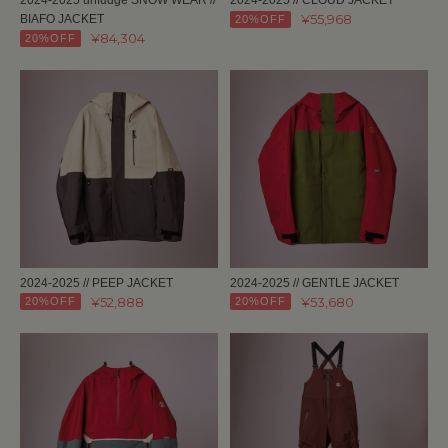
¥55,968
BIAFO JACKET
20%OFF
¥84,304
20%OFF
2024-2025 // PEEP JACKET
2024-2025 // GENTLE JACKET
¥52,888
¥53,680
20%OFF
20%OFF