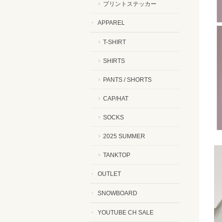
プリントステッカー
APPAREL
T-SHIRT
SHIRTS
PANTS / SHORTS
CAP/HAT
SOCKS
2025 SUMMER
TANKTOP
OUTLET
SNOWBOARD
YOUTUBE CH SALE