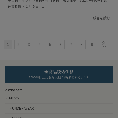
出荷日・１２月２８日〜１月５日 出荷作業・お問い合わせ対応
休業期間・１月６日 ...
続きを読む
次
1
2
3
4
5
6
7
8
9
>>
全商品税込価格
20000円以上のお買い上げで送料無料です！！
CATEGORY
MEN'S
UNDER WEAR