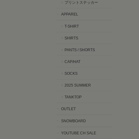
プリントステッカー
APPAREL
T-SHIRT
SHIRTS
PANTS / SHORTS
CAP/HAT
SOCKS
2025 SUMMER
TANKTOP
OUTLET
SNOWBOARD
YOUTUBE CH SALE