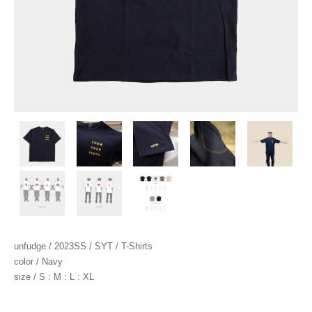
unfudge / 2023SS / SYT / T-Shirts
color / Navy
size / S : M : L : XL