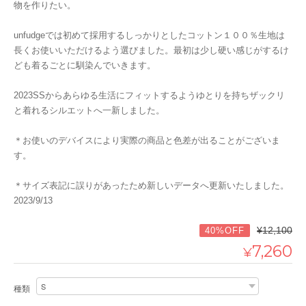
物を作りたい。
unfudgeでは初めて採用するしっかりとしたコットン１００％生地は
長くお使いいただけるよう選びました。最初は少し硬い感じがするけ
ども着るごとに馴染んでいきます。
2023SSからあらゆる生活にフィットするようゆとりを持ちザックリ
と着れるシルエットへ一新しました。
＊お使いのデバイスにより実際の商品と色差が出ることがございま
す。
＊サイズ表記に誤りがあったため新しいデータへ更新いたしました。
2023/9/13
¥12,100
40%OFF
7,260
¥
種類