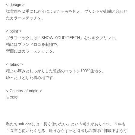
< design >
襟背面を２重にし経年によるたるみを抑え、プリントや刺繍と合わせ
たカラーステッチを。
< point >
グラフィックには「SHOW YOUR TEETH」をシルクプリント。
袖にはブランドロゴを刺繍で。
背面にはカラーステッチを。
< fabric >
程よい厚みとしっかりした質感のコットン100%生地を。
ゆったりとした着心地です。
< Country of origin >
日本製
私たちunfudgeには「長く使いたい」という考えがあります。５年も
１０年も使いたくなる、叶うならずっと引出しの前線に陣取るような