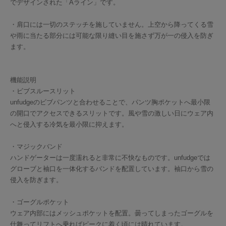
でデザインされた「Aライン」です。
・肩口には一切のステッチを施していません。上空から降ってくる雪
や雨に当たる部分には可能な限り縫い目を施さず万が一の侵入を防ぎ
ます。
機能説明
・ビブスルースリット
unfudgeのビブパンツと合わせることで、パンツ胸ポケットへ最小限
の開口でアクセスできるスリットです。風や雪の激しい日にウェア内
へと侵入する冷気を最小限に抑えます。
・マジックバンド
ハンドゲーターは一度濡れると非常に不快なものです。unfudgeでは
グローブと袖口を一体化するバンドを配置しています。袖口から雪の
侵入を防ぎます。
・ゴーグルポケット
ウェア内部にはメッシュポケットを配置。曇ってしまったゴーグルを
仕舞ってリフトへ乗ればピークに着く頃には晴れています。