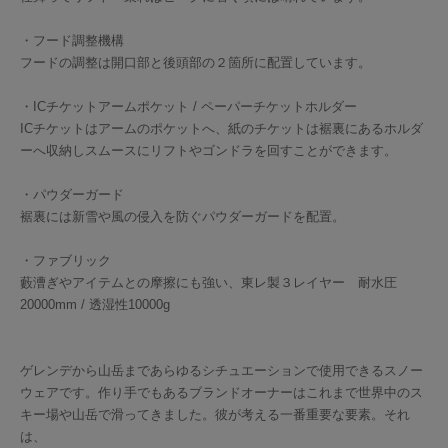
・フード調整機構
フードの調整は開口部と後頭部の２箇所に配置しています。
・ICチケットアームポケット / ペーパーチケットホルダー
ICチケットはアームのポケットへ、紙のチケットは裾裏にあるホルダ
ーへ収納しスムースにリフトやゴンドラを回すことができます。
・パウダーガード
裾裏には新雪や風の侵入を防ぐパウダーガードを配置。
・ファブリック
藪漕ぎやアイテムとの摩擦にも強い、東レ製３レイヤー 耐水圧
20000mm / 透湿性10000g
ゲレンデから山岳まであらゆるシチュエーションで使用できるスノー
ウェアです。作り手でもあるブランドオーナーはこれまで世界中のス
キー場や山岳で滑ってきました。彼が考える一番重要な要素。それ
は、