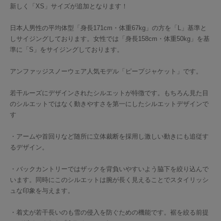
新しく「XS」サイズが追加となります！
日本人男性の平均体型「身長171cm・体重67kg」の方を「L」基準と
しサイジングしております。女性では「身長158cm・体重50kg」を基
準に「S」をサイジングしております。
アンファッジスノーウェア人気モデル「ピープジャケット」です。
若干ルーズにデザインされたシルエットが特徴です。もちろん見た目
のシルエットではなく動きやすさを第一にしたシルエットデザインで
す
・アームや首回りなど随所に立体裁断を採用し激しい動きにも追従す
るデザイン。
・バックカントリーではザックを背負いやすいよう脇下を絞り込んで
います。同時にこのシルエットは腕が長く見えることでスタイリッシ
ュな印象を与えます。
・着丈が若干長いのも雪の侵入を防ぐための機能です。裾を絞る前提