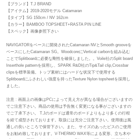
【ブランド】T.J BRAND
【アイテム】2019-2020モデル Catamaran
【タイプ】SG 150cm / NV 162cm
【カラー】BAMBOO TOPSHEET+RASTA PIN LINE
【スペック】画像参照下さい
NAVIGATORをベースに開発されたCatamaran NVとSmooth grooveを
ベースにしたCatamaran SG。WoodcoreにVertical carbonを組み込む
ことでSplitboardに必要な剛性を確保しました。。Voile社のSplit board
Inserthole patternを採用し、SPARK R&D社のTip&Tail clip,Crossbar
clipsを標準装備。トップ素材にはハードな状況下で使用する
Splitboardにふさわしい強度を持ったTexture Nylon topsheetを採用し
ました。
注意 : 画面上の画像はPCによって見え方が異なる場合がございますの
でご注意下さい。商品の使用は予告無く変更になる事がございますの
でご了承下さい。 T.Jのボードは通常のボードよりもより多くの行程
を経て成型されております。取扱には充分ご注意下さい。使用後は風
通しの良いところで保管下さい。また、サイズのあったビスのご使用
をお勧め致しております。V-THERMO WAX等による変形、立ち木や