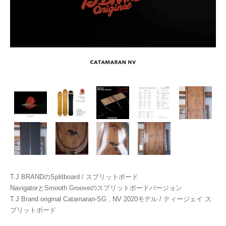
T.J BRANDのSplitboard / スプリットボード
NavigatorとSmooth Grooveのスプリットボードバージョン
T.J Brand original Catamaran-SG , NV 2020モデル / ティージェイ ス
プリットボード