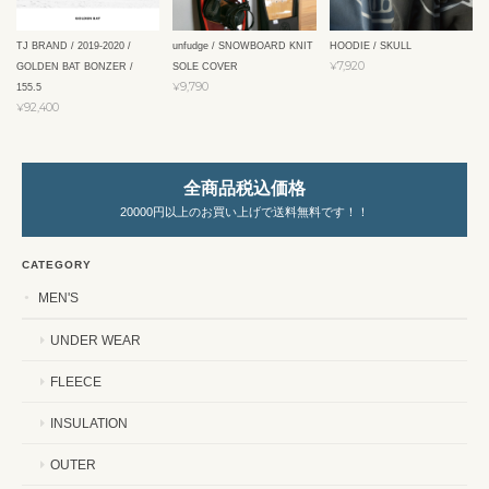
TJ BRAND / 2019-2020 /
unfudge / SNOWBOARD KNIT
HOODIE / SKULL
¥7,920
GOLDEN BAT BONZER /
SOLE COVER
¥9,790
155.5
¥92,400
全商品税込価格
20000円以上のお買い上げで送料無料です！！
CATEGORY
MEN'S
UNDER WEAR
FLEECE
INSULATION
OUTER