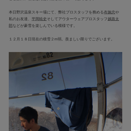
本日野沢温泉スキー場にて、弊社プロスタッフを務める
布施忠
や
私のお友達、
平岡暁史
そしてアウターウェアプロスタッフ
越路太
郎
などが豪雪を楽しんでいる模様です。
１２月１８日現在の積雪２m弱。羨ましい限りでございます。