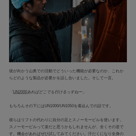
彼が向かう山奥での活動でどういった機能が必要なのか、これか
らどのような製品が必要かを話し合いました。そして一言。
「
UN2000
あればどこでも行けるっすねー」
もちろんその下にはUN1000/UN1050を着込んでの話です。
彼らはリフトの代わりに自分の足とスノーモービルを使います。
スノーモービルって楽だと思うかもしれませんが、全くその逆で
す。機会があればぜひ試してみてください。汗だくになり全身の